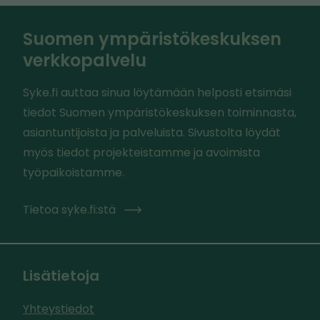
l
Suomen ympäristökeskuksen
l
verkkopalvelu
e
Syke.fi auttaa sinua löytämään helposti etsimäsi
tiedot Suomen ympäristökeskuksen toiminnasta,
asiantuntijoista ja palveluista. Sivustolta löydät
myös tiedot projekteistamme ja avoimista
työpaikoistamme.
Tietoa syke.fi:stä
Lisätietoja
Yhteystiedot