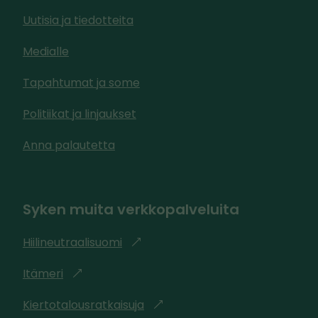
Uutisia ja tiedotteita
Medialle
Tapahtumat ja some
Politiikat ja linjaukset
Anna palautetta
Syken muita verkkopalveluita
Hiilineutraalisuomi
l
i
Itämeri
l
n
i
k
Kiertotalousratkaisuja
l
n