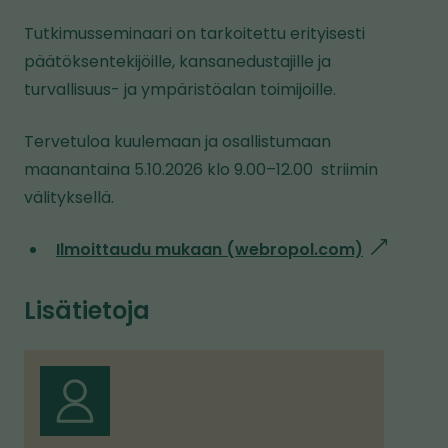
Tutkimusseminaari on tarkoitettu erityisesti
päätöksentekijöille, kansanedustajille ja
turvallisuus- ja ympäristöalan toimijoille.
Tervetuloa kuulemaan ja osallistumaan
maanantaina 5.10.2026 klo 9.00–12.00 striimin
välityksellä.
Ilmoittaudu mukaan (webropol.com)
l
i
Lisätietoja
n
k
k
i
v
i