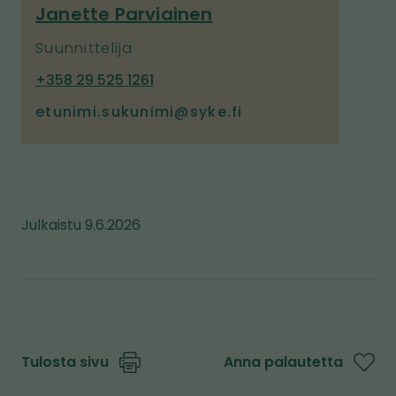
Janette Parviainen
e
t
Suunnittelija
o
P
+358 29 525 1261
i
u
etunimi.sukunimi@syke.fi
s
h
e
e
l
l
l
i
e
Julkaistu 9.6.2026
n
s
i
v
u
s
Tulosta sivu
Anna palautetta
t
o