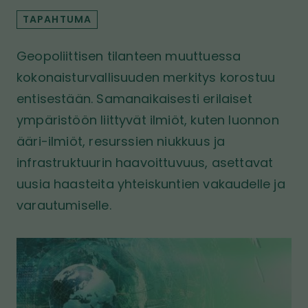
i
ö
i
TAPAHTUMA
v
n
v
u
u
Geopoliittisen tilanteen muuttuessa
s
kokonaisturvallisuuden merkitys korostuu
t
o
entisestään. Samanaikaisesti erilaiset
l
ympäristöön liittyvät ilmiöt, kuten luonnon
l
ääri-ilmiöt, resurssien niukkuus ja
e
infrastruktuurin haavoittuvuus, asettavat
uusia haasteita yhteiskuntien vakaudelle ja
varautumiselle.