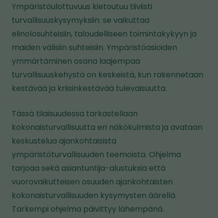
Ympäristöulottuvuus kietoutuu tiiviisti
turvallisuuskysymyksiin: se vaikuttaa
elinolosuhteisiin, taloudelliseen toimintakykyyn ja
maiden välisiin suhteisiin. Ympäristöasioiden
ymmärtäminen osana laajempaa
turvallisuuskehystä on keskeistä, kun rakennetaan
kestävää ja kriisinkestävää tulevaisuutta.
Tässä tilaisuudessa tarkastellaan
kokonaisturvallisuutta eri näkökulmista ja avataan
keskustelua ajankohtaisista
ympäristöturvallisuuden teemoista. Ohjelma
tarjoaa sekä asiantuntija-alustuksia että
vuorovaikutteisen osuuden ajankohtaisten
kokonaisturvallisuuden kysymysten äärellä.
Tarkempi ohjelma päivittyy lähempänä.