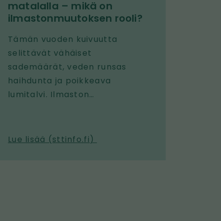
matalalla – mikä on
ilmastonmuutoksen rooli?
Tämän vuoden kuivuutta
selittävät vähäiset
sademäärät, veden runsas
haihdunta ja poikkeava
lumitalvi. Ilmaston
lämpeneminen lisää kuivuudelle
otollisia oloja myös Suomessa.
Lue lisää (
sttinfo.fi
)