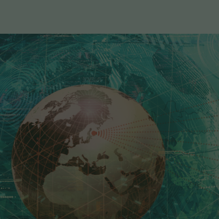
Kahden viikon aikana Ilmarisen
tankeista saatiin talteen noin
60 000 litraa öljyä, mutta
kokonaan hylkyä ei vielä saatu
tyhjennettyä. Kovan aallokon
takia työ jouduttiin välillä
keskeyttämään.