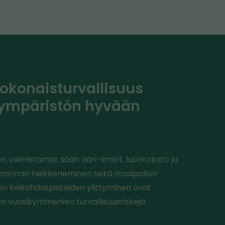
konaisturvallisuus
 ympäristön hyvään
 voimistamat sään ääri-ilmiöt, luontokato ja
iminnan heikkeneminen sekä maapallon
en keikahduspisteiden ylittyminen ovat
n vuosikymmenien turvallisuusriskejä.