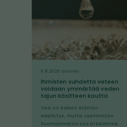
u
v
a
6.8.2026 Uutinen
Ihmisten suhdetta veteen
voidaan ymmärtää veden
tajun käsitteen kautta
Vesi on kaiken elämän
edellytys, mutta useimmiten
huomaamaton osa arkeamme.