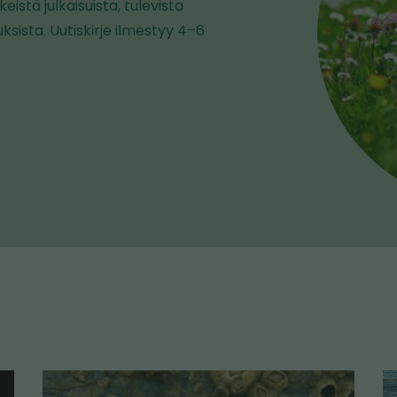
istä julkaisuista, tulevista
ksista. Uutiskirje ilmestyy 4–6
K
K