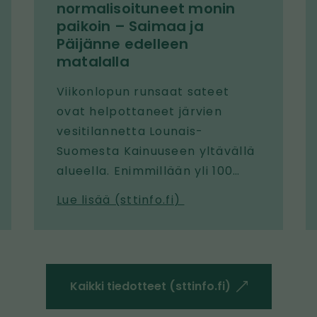
normalisoituneet monin
paikoin – Saimaa ja
Päijänne edelleen
matalalla
Viikonlopun runsaat sateet
ovat helpottaneet järvien
vesitilannetta Lounais-
Suomesta Kainuuseen yltävällä
alueella. Enimmillään yli 100
mm:n vuorokausisateet ovat
Lue lisää (
sttinfo.fi
)
nostaneet viime päivien aikana
monen pienen järven
vedenkorkeutta yli 50 cm ja
suuria järviä 20–30 cm.
Kaikki tiedotteet (sttinfo.fi)
l
i