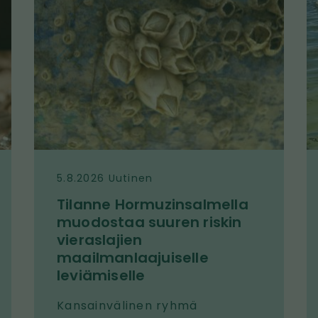
u
u
v
v
a
a
5.8.2026 Uutinen
Tilanne Hormuzinsalmella
muodostaa suuren riskin
vieraslajien
maailmanlaajuiselle
leviämiselle
Kansainvälinen ryhmä