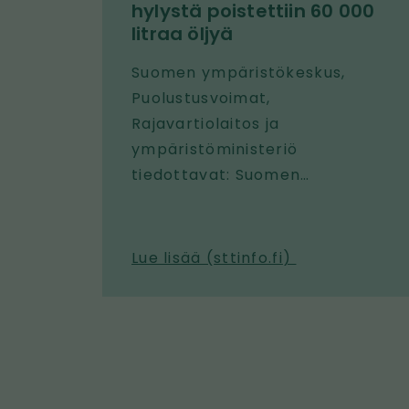
hylystä poistettiin 60 000
litraa öljyä
Suomen ympäristökeskus,
Puolustusvoimat,
Rajavartiolaitos ja
ympäristöministeriö
tiedottavat: Suomen
ympäristökeskus ja Merivoimat
poistivat öljyä Panssarilaiva
Ilmarisen hylystä 14.–24.7.2026.
Lue lisää (
sttinfo.fi
)
Lisäksi operaatioon
osallistuivat
ympäristövahinkojen
torjuntaan varautunut
Rajavartiolaitos ja
Sukelluslääketieteen keskus.