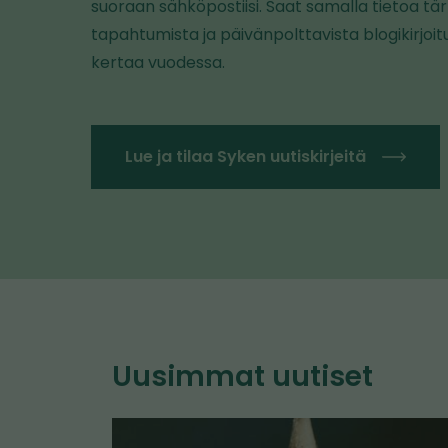
suoraan sähköpostiisi. Saat samalla tietoa tärke
tapahtumista ja päivänpolttavista blogikirjoitu
kertaa vuodessa.
Lue ja tilaa Syken uutiskirjeitä
Uusimmat uutiset
K