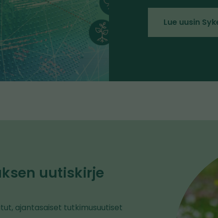
i
Lue uusin Syke
v
u
s
t
o
l
l
e
sen uutiskirje
itut, ajantasaiset tutkimusuutiset