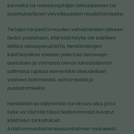
kannalta tai rekisterinpitäjän lakisääteisten tai
sopimuksellisten velvollisuuksien noudattamiseksi.
Tietojen tarpeettomuuden vahvistamisen jälkeen
tiedot poistetaan, ellei käsittelylle ole edelleen
laillista oikeusperustetta. Henkilötietojen
käsittelyaikaa voidaan pidentää tietosuoja-
asetuksen ja voimassa olevan lainsäädännön
sallimissa rajoissa esimerkiksi oikeudellisen
vaateen laatimiseksi, esittämiseksi ja
puolustamiseksi.
Henkilötietoja säilytetään tarvittava aika, jotta
Syke voi täyttää tässä tiedonannossa kuvatut
käsittelyn tarkoitukset.
Arkistonmuodostamissuunnitelman mukaisesti