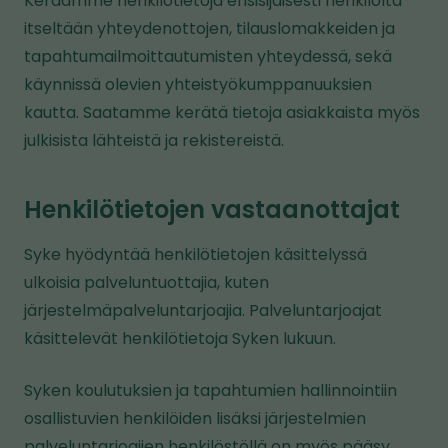
Keräämme henkilötietoja ensisijaisesti henkilöltä
itseltään yhteydenottojen, tilauslomakkeiden ja
tapahtumailmoittautumisten yhteydessä, sekä
käynnissä olevien yhteistyökumppanuuksien
kautta. Saatamme kerätä tietoja asiakkaista myös
julkisista lähteistä ja rekistereistä.
Henkilötietojen vastaanottajat
Syke hyödyntää henkilötietojen käsittelyssä
ulkoisia palveluntuottajia, kuten
järjestelmäpalveluntarjoajia. Palveluntarjoajat
käsittelevät henkilötietoja Syken lukuun.
Syken koulutuksien ja tapahtumien hallinnointiin
osallistuvien henkilöiden lisäksi järjestelmien
palveluntarjoajien henkilöstöllä on myös pääsy