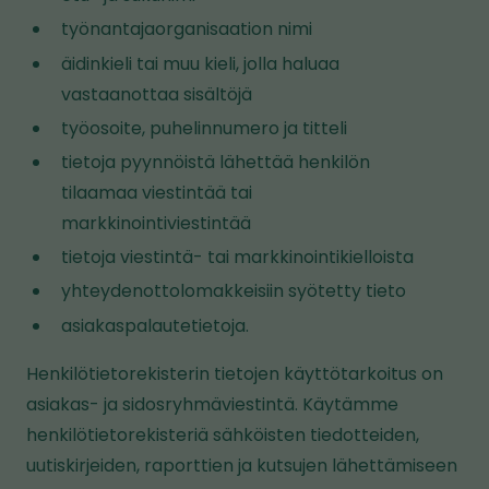
työnantajaorganisaation nimi
äidinkieli tai muu kieli, jolla haluaa
vastaanottaa sisältöjä
työosoite, puhelinnumero ja titteli
tietoja pyynnöistä lähettää henkilön
tilaamaa viestintää tai
markkinointiviestintää
tietoja viestintä- tai markkinointikielloista
yhteydenottolomakkeisiin syötetty tieto
asiakaspalautetietoja.
Henkilötietorekisterin tietojen käyttötarkoitus on
asiakas- ja sidosryhmäviestintä. Käytämme
henkilötietorekisteriä sähköisten tiedotteiden,
uutiskirjeiden, raporttien ja kutsujen lähettämiseen