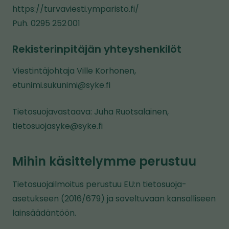
https://turvaviesti.ymparisto.fi/
Puh. 0295 252 001
Rekisterinpitäjän yhteyshenkilöt
Viestintäjohtaja Ville Korhonen,
etunimi.sukunimi@syke.fi
Tietosuojavastaava: Juha Ruotsalainen,
tietosuojasyke@syke.fi
Mihin käsittelymme perustuu
Tietosuojailmoitus perustuu EU:n tietosuoja-
asetukseen (2016/679) ja soveltuvaan kansalliseen
lainsäädäntöön.