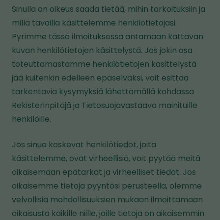
Sinulla on oikeus saada tietää, mihin tarkoituksiin ja
millä tavoilla käsittelemme henkilötietojasi.
Pyrimme tässä ilmoituksessa antamaan kattavan
kuvan henkilötietojen käsittelystä. Jos jokin osa
toteuttamastamme henkilötietojen käsittelystä
jää kuitenkin edelleen epäselväksi, voit esittää
tarkentavia kysymyksiä lähettämällä kohdassa
Rekisterinpitäjä ja Tietosuojavastaava mainituille
henkilöille.
Jos sinua koskevat henkilötiedot, joita
käsittelemme, ovat virheellisiä, voit pyytää meitä
oikaisemaan epätarkat ja virheelliset tiedot. Jos
oikaisemme tietoja pyyntösi perusteella, olemme
velvollisia mahdollisuuksien mukaan ilmoittamaan
oikaisusta kaikille niille, joille tietoja on aikaisemmin