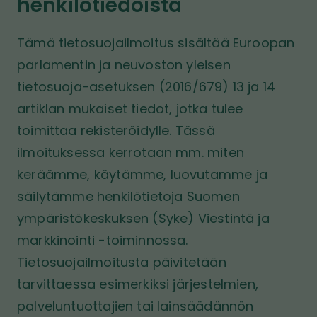
henkilötiedoista
i
ö
i
v
n
v
Tämä tietosuojailmoitus sisältää Euroopan
u
u
parlamentin ja neuvoston yleisen
s
t
tietosuoja-asetuksen (2016/679) 13 ja 14
o
artiklan mukaiset tiedot, jotka tulee
l
l
toimittaa rekisteröidylle. Tässä
e
ilmoituksessa kerrotaan mm. miten
keräämme, käytämme, luovutamme ja
säilytämme henkilötietoja Suomen
ympäristökeskuksen (Syke) Viestintä ja
markkinointi -toiminnossa.
Tietosuojailmoitusta päivitetään
tarvittaessa esimerkiksi järjestelmien,
palveluntuottajien tai lainsäädännön