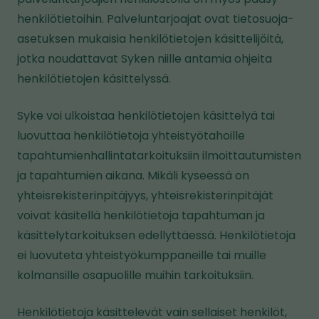
henkilötietoihin. Palveluntarjoajat ovat tietosuoja-
asetuksen mukaisia henkilötietojen käsittelijöitä,
jotka noudattavat Syken niille antamia ohjeita
henkilötietojen käsittelyssä.
Syke voi ulkoistaa henkilötietojen käsittelyä tai
luovuttaa henkilötietoja yhteistyötahoille
tapahtumienhallintatarkoituksiin ilmoittautumisten
ja tapahtumien aikana. Mikäli kyseessä on
yhteisrekisterinpitäjyys, yhteisrekisterinpitäjät
voivat käsitellä henkilötietoja tapahtuman ja
käsittelytarkoituksen edellyttäessä. Henkilötietoja
ei luovuteta yhteistyökumppaneille tai muille
kolmansille osapuolille muihin tarkoituksiin.
Henkilötietoja käsittelevät vain sellaiset henkilöt,