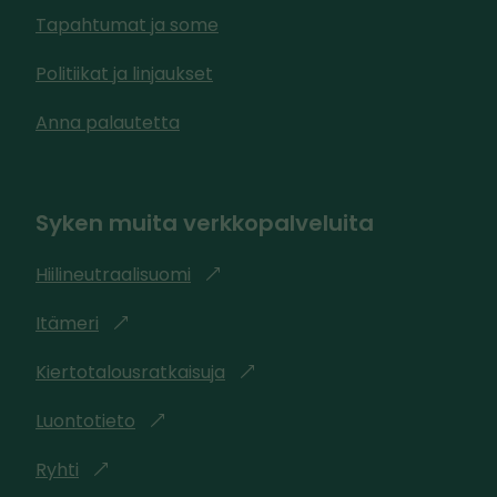
Tapahtumat ja some
Politiikat ja linjaukset
Anna palautetta
Syken muita verkkopalveluita
Hiilineutraalisuomi
l
i
Itämeri
l
n
i
k
Kiertotalousratkaisuja
l
n
k
i
k
Luontotieto
l
i
n
k
i
v
k
Ryhti
l
i
n
i
k