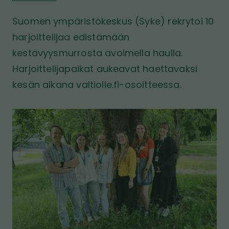
i
ö
i
v
Suomen ympäristökeskus (Syke) rekrytoi 10
n
v
u
u
harjoittelijaa edistämään
s
kestävyysmurrosta avoimella haulla.
t
Harjoittelijapaikat aukeavat haettavaksi
o
l
kesän aikana valtiolle.fi-osoitteessa.
l
e