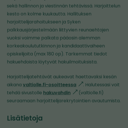
sekä hallinnon ja viestinnän tehtävissä. Harjoittelun
kesto on kolme kuukautta. Hallituksen
harjoittelijarahoitukseen ja Syken
palkkausjärjestelmään liittyvien reunaehtojen
vuoksi voimme palkata pääosin alemman
korkeakoulututkinnon ja kandidaattivaiheen
opiskelijoita (max 180 op). Tarkemmat tiedot
hakuehdoista
löytyvät hakuilmoituksista.
Harjoittelijatehtävät aukeavat haettavaksi kesän
aikana
valtiolle.fi-osoitteessa
l
. Halutessasi voit
tehdä sivustolle
hakuvahdin
l
(valtiolle.fi)
i
seuraamaan harjoittelijarekrytointien avautumista.
i
n
n
k
Lisätietoja
k
k
k
i