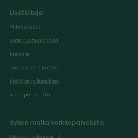
Lisätietoja
Yhteystiedot
Uutisia ja tiedotteita
Medialle
Tapahtumat ja some
Politiikat ja linjaukset
Anna palautetta
Syken muita verkkopalveluita
Hiilineutraalisuomi
l