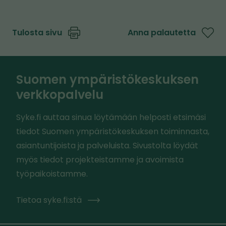
s
t
t
o
Tulosta sivu
Anna palautetta
o
l
l
l
l
e
Suomen ympäristökeskuksen
e
verkkopalvelu
Syke.fi auttaa sinua löytämään helposti etsimäsi
tiedot Suomen ympäristökeskuksen toiminnasta,
asiantuntijoista ja palveluista. Sivustolta löydät
myös tiedot projekteistamme ja avoimista
työpaikoistamme.
Tietoa syke.fi:stä