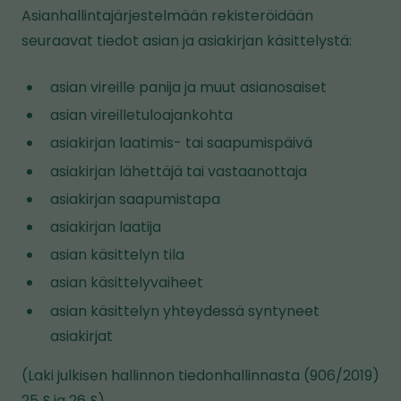
s
Asianhallintajärjestelmään rekisteröidään
i
seuraavat tiedot asian ja asiakirjan käsittelystä:
v
u
asian vireille panija ja muut asianosaiset
s
asian vireilletuloajankohta
t
asiakirjan laatimis- tai saapumispäivä
o
asiakirjan lähettäjä tai vastaanottaja
l
asiakirjan saapumistapa
l
asiakirjan laatija
e
asian käsittelyn tila
asian käsittelyvaiheet
asian käsittelyn yhteydessä syntyneet
asiakirjat
(Laki julkisen hallinnon tiedonhallinnasta (906/2019)
25 § ja 26 §).