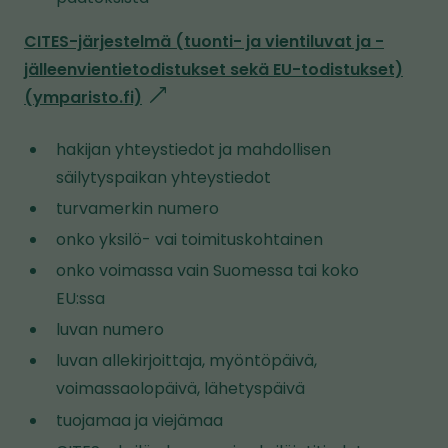
i
e
CITES-järjestelmä (tuonti- ja vientiluvat ja -
t
jälleenvientietodistukset sekä EU-todistukset)
o
(ymparisto.fi)
l
i
i
s
hakijan yhteystiedot ja mahdollisen
n
e
säilytyspaikan yhteystiedot
k
l
turvamerkin numero
k
l
i
onko yksilö- vai toimituskohtainen
e
v
onko voimassa vain Suomessa tai koko
s
i
EU:ssa
i
e
luvan numero
v
t
luvan allekirjoittaja, myöntöpäivä,
u
o
voimassaolopäivä, lähetyspäivä
s
i
tuojamaa ja viejämaa
t
s