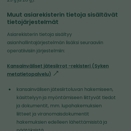
Muut asiarekisterin tietoja sisältävät
tietojärjestelmät
Asiarekisterin tietoja sisältyy
asianhallintajärjestelmän lisäksi seuraaviin
operatiivisiin järjestelmiin:
Kansainväliset jätesiirrot -rekisteri (Syken
metatietopalvelu)
l
i
kansainvälisen jätesiirtoluvan hakemiseen,
n
käsittelyyn ja myöntämiseen liittyvät tiedot
k
ja dokumentit, mm. lupahakemuksien
k
liitteet ja viranomaisdokumentit
i
hakemuksien edelleen lähettämisistä ja
v
päätöksistä