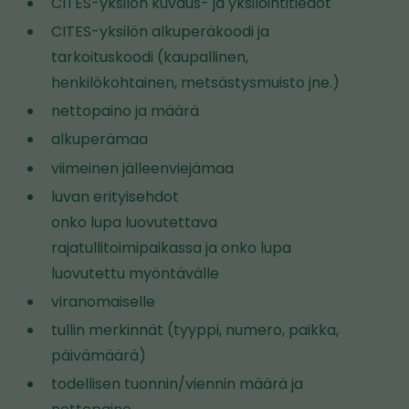
o
CITES-yksilön kuvaus- ja yksilöintitiedot
e
l
CITES-yksilön alkuperäkoodi ja
l
l
tarkoituskoodi (kaupallinen,
l
e
henkilökohtainen, metsästysmuisto jne.)
e
nettopaino ja määrä
s
alkuperämaa
i
v
viimeinen jälleenviejämaa
u
luvan erityisehdot
s
onko lupa luovutettava
t
rajatullitoimipaikassa ja onko lupa
o
luovutettu myöntävälle
l
viranomaiselle
l
tullin merkinnät (tyyppi, numero, paikka,
e
päivämäärä)
todellisen tuonnin/viennin määrä ja