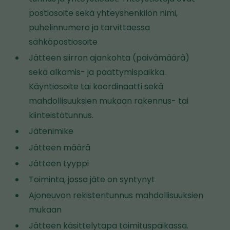
i
postiosoite sekä yhteyshenkilön nimi,
v
puhelinnumero ja tarvittaessa
i
sähköpostiosoite
e
Jätteen siirron ajankohta (päivämäärä)
t
sekä alkamis- ja päättymispaikka.
o
Käyntiosoite tai koordinaatti sekä
i
mahdollisuuksien mukaan rakennus- tai
s
kiinteistötunnus.
e
l
Jätenimike
l
Jätteen määrä
e
Jätteen tyyppi
s
Toiminta, jossa jäte on syntynyt
i
Ajoneuvon rekisteritunnus mahdollisuuksien
v
mukaan
u
Jätteen käsittelytapa toimituspaikassa.