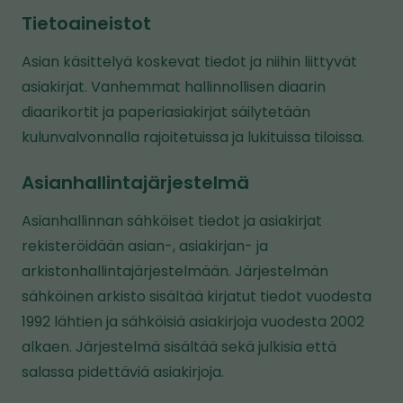
i
Tietoaineistot
n
k
Asian käsittelyä koskevat tiedot ja niihin liittyvät
k
asiakirjat. Vanhemmat hallinnollisen diaarin
i
diaarikortit ja paperiasiakirjat säilytetään
v
kulunvalvonnalla rajoitetuissa ja lukituissa tiloissa.
i
e
Asianhallintajärjestelmä
t
Asianhallinnan sähköiset tiedot ja asiakirjat
o
rekisteröidään asian-, asiakirjan- ja
i
arkistonhallintajärjestelmään. Järjestelmän
s
sähköinen arkisto sisältää kirjatut tiedot vuodesta
e
1992 lähtien ja sähköisiä asiakirjoja vuodesta 2002
l
alkaen. Järjestelmä sisältää sekä julkisia että
l
salassa pidettäviä asiakirjoja.
e