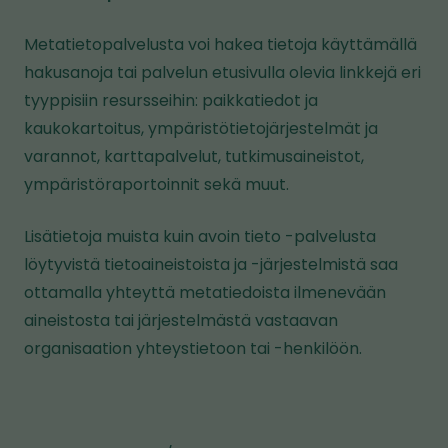
i
Metatietopalvelusta voi hakea tietoja käyttämällä
n
hakusanoja tai palvelun etusivulla olevia linkkejä eri
k
tyyppisiin resursseihin: paikkatiedot ja
k
kaukokartoitus, ympäristötietojärjestelmät ja
i
varannot, karttapalvelut, tutkimusaineistot,
v
ympäristöraportoinnit sekä muut.
i
e
Lisätietoja muista kuin avoin tieto -palvelusta
t
löytyvistä tietoaineistoista ja -järjestelmistä saa
o
ottamalla yhteyttä metatiedoista ilmenevään
i
aineistosta tai järjestelmästä vastaavan
s
organisaation yhteystietoon tai -henkilöön.
e
l
l
e