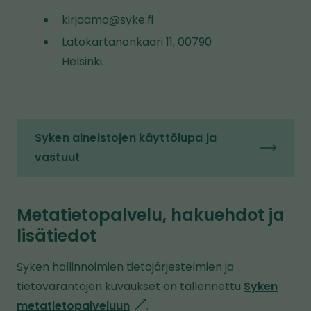
kirjaamo@syke.fi
Latokartanonkaari 11, 00790
Helsinki.
Syken aineistojen käyttölupa ja
vastuut
Metatietopalvelu, hakuehdot ja
lisätiedot
Syken hallinnoimien tietojärjestelmien ja
tietovarantojen kuvaukset on tallennettu
Syken
metatietopalveluun
l
.