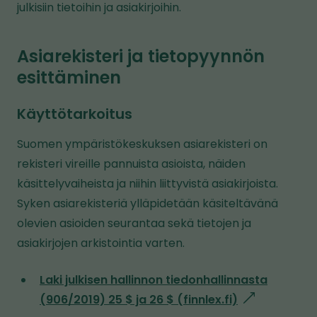
julkisiin tietoihin ja asiakirjoihin.
Asiarekisteri ja tietopyynnön
esittäminen
Käyttötarkoitus
Suomen ympäristökeskuksen asiarekisteri on
rekisteri vireille pannuista asioista, näiden
käsittelyvaiheista ja niihin liittyvistä asiakirjoista.
Syken asiarekisteriä ylläpidetään käsiteltävänä
olevien asioiden seurantaa sekä tietojen ja
asiakirjojen arkistointia varten.
Laki julkisen hallinnon tiedonhallinnasta
(906/2019) 25 $ ja 26 $ (finnlex.fi)
l