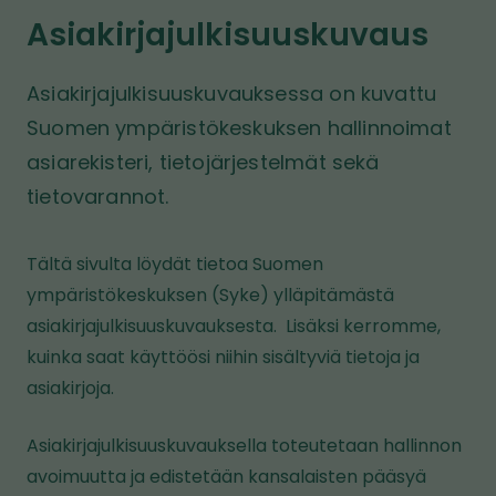
i
ö
i
Asiakirjajulkisuuskuvaus
v
n
v
u
u
Asiakirjajulkisuuskuvauksessa on kuvattu
s
t
Suomen ympäristökeskuksen hallinnoimat
o
asiarekisteri, tietojärjestelmät sekä
l
tietovarannot.
l
e
Tältä sivulta löydät tietoa Suomen
ympäristökeskuksen (Syke) ylläpitämästä
asiakirjajulkisuuskuvauksesta. Lisäksi kerromme,
kuinka saat käyttöösi niihin sisältyviä tietoja ja
asiakirjoja.
Asiakirjajulkisuuskuvauksella toteutetaan hallinnon
avoimuutta ja edistetään kansalaisten pääsyä