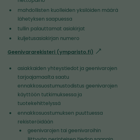
nettopaino
mahdollisten kuolleiden yksilöiden määrä
lähetyksen saapuessa
tullin palauttamat asiakirjat
kuljetusasiakirjan numero
Geenivararekisteri (ymparisto.fi)
l
i
asiakkaiden yhteystiedot ja geenivarojen
n
tarjoajamaalta saatu
k
ennakkosuostumustodistus geenivarojen
k
käyttöön tutkimuksessa ja
i
tuotekehittelyssä
v
ennakkosuostumuksen puuttuessa
i
rekisteröidään
e
geenivarojen tai geenivaroihin
t
liittyvän perinteisen tiedon saannin
o