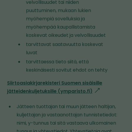
velvollisuudet tai niiden
puuttuminen, mukaan lukien
myöhempiä sovelluksia ja
myöhempää kaupallistamista
koskevat oikeudet ja velvollisuudet
tarvittavat saatavuutta koskevat
luvat
tarvittaessa tieto siitä, että
keskinäisesti sovitut ehdot on tehty
Siirtoasiakirjarekisteri Suomen sisäisille
jätteidenkuljetuksille (ymparisto.fi)
l
i
Jätteen tuottajan tai muun jätteen haltijan,
n
kuljettajan ja vastaanottajan tunnistetiedot:
k
nimi, y-tunnus tai sitä vastaava ulkomainen
k
tunnus ja yhteystiedot. Yhteystietoja ovat