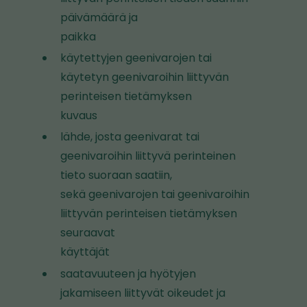
päivämäärä ja
i
paikka
s
e
käytettyjen geenivarojen tai
l
käytetyn geenivaroihin liittyvän
l
perinteisen tietämyksen
e
kuvaus
s
lähde, josta geenivarat tai
i
geenivaroihin liittyvä perinteinen
v
tieto suoraan saatiin,
u
sekä geenivarojen tai geenivaroihin
s
liittyvän perinteisen tietämyksen
t
seuraavat
o
käyttäjät
l
saatavuuteen ja hyötyjen
l
jakamiseen liittyvät oikeudet ja
e