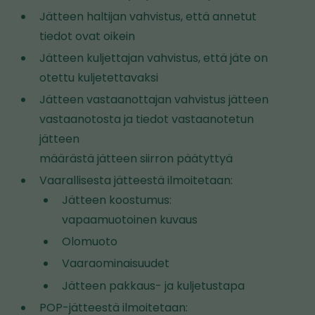
s
Jätteen haltijan vahvistus, että annetut
t
tiedot ovat oikein
o
Jätteen kuljettajan vahvistus, että jäte on
l
otettu kuljetettavaksi
l
Jätteen vastaanottajan vahvistus jätteen
e
vastaanotosta ja tiedot vastaanotetun
jätteen
määrästä jätteen siirron päätyttyä
Vaarallisesta jätteestä ilmoitetaan:
Jätteen koostumus:
vapaamuotoinen kuvaus
Olomuoto
Vaaraominaisuudet
Jätteen pakkaus- ja kuljetustapa
POP-jätteestä ilmoitetaan: