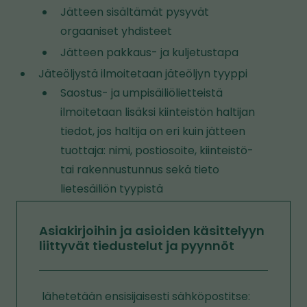
Jätteen sisältämät pysyvät
orgaaniset yhdisteet
Jätteen pakkaus- ja kuljetustapa
Jäteöljystä ilmoitetaan jäteöljyn tyyppi
Saostus- ja umpisäiliölietteistä
ilmoitetaan lisäksi kiinteistön haltijan
tiedot, jos haltija on eri kuin jätteen
tuottaja: nimi, postiosoite, kiinteistö-
tai rakennustunnus sekä tieto
lietesäiliön tyypistä
Asiakirjoihin ja asioiden käsittelyyn
liittyvät tiedustelut ja pyynnöt
lähetetään ensisijaisesti sähköpostitse: