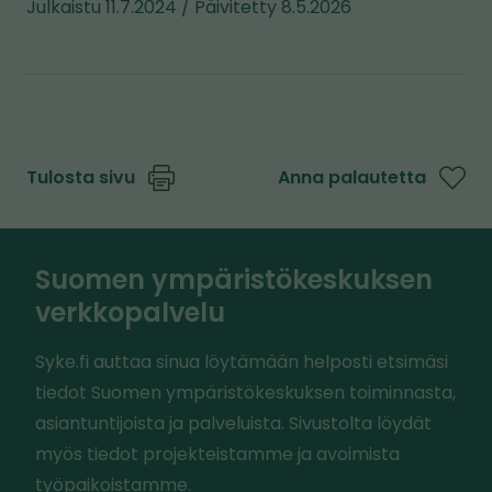
Julkaistu 11.7.2024 / Päivitetty 8.5.2026
s
i
v
u
s
t
Tulosta sivu
Anna palautetta
o
l
l
Suomen ympäristökeskuksen
e
verkkopalvelu
Syke.fi auttaa sinua löytämään helposti etsimäsi
tiedot Suomen ympäristökeskuksen toiminnasta,
asiantuntijoista ja palveluista. Sivustolta löydät
myös tiedot projekteistamme ja avoimista
työpaikoistamme.